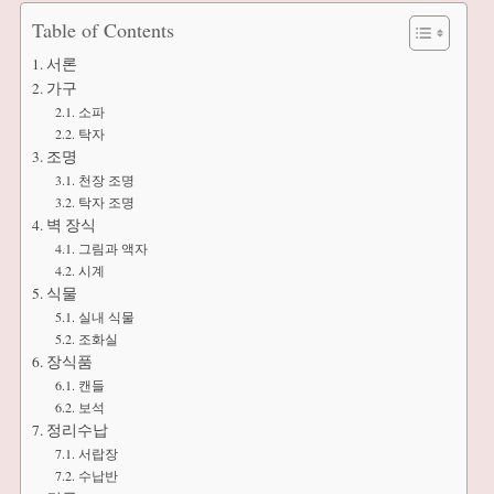
Table of Contents
서론
가구
소파
탁자
조명
천장 조명
탁자 조명
벽 장식
그림과 액자
시계
식물
실내 식물
조화실
장식품
캔들
보석
정리수납
서랍장
수납반