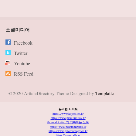
소셜미디어
Facebook
Twitter
Youtube
RSS Feed
© 2020 ArticleDirectory Theme Designed by
Templatic
유익한 사이트
https://www.kojobs.co.kr
https://www.premiumlink.kr
theonedetective의 기록하는 노트
https://www.bareunmiraebs.kr
https://www.gdtechnology.co.kr
https://www.ra2b.kr