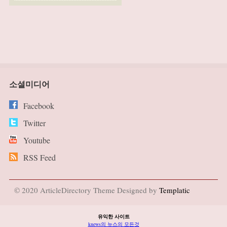
소셜미디어
Facebook
Twitter
Youtube
RSS Feed
© 2020 ArticleDirectory Theme Designed by
Templatic
유익한 사이트
knews의 뉴스의 모든것