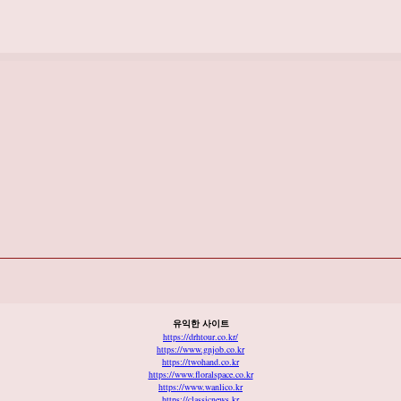
유익한 사이트
https://drhtour.co.kr/
https://www.gnjob.co.kr
https://twohand.co.kr
https://www.floralspace.co.kr
https://www.wanlico.kr
https://classicnews.kr