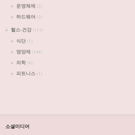
운영체제
(2)
하드웨어
(2)
헬스-건강
(111)
식단
(1)
영양제
(104)
의학
(4)
피트니스
(1)
소셜미디어